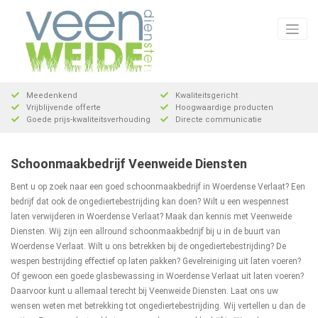
Meteen
naar
de
inhoud
Meedenkend
Kwaliteitsgericht
Vrijblijvende offerte
Hoogwaardige producten
Goede prijs-kwaliteitsverhouding
Directe communicatie
Schoonmaakbedrijf Veenweide Diensten
Bent u op zoek naar een goed schoonmaakbedrijf in Woerdense Verlaat? Een
bedrijf dat ook de ongediertebestrijding kan doen? Wilt u een wespennest
laten verwijderen in Woerdense Verlaat? Maak dan kennis met Veenweide
Diensten. Wij zijn een allround schoonmaakbedrijf bij u in de buurt van
Woerdense Verlaat. Wilt u ons betrekken bij de ongediertebestrijding? De
wespen bestrijding effectief op laten pakken? Gevelreiniging uit laten voeren?
Of gewoon een goede glasbewassing in Woerdense Verlaat uit laten voeren?
Daarvoor kunt u allemaal terecht bij Veenweide Diensten. Laat ons uw
wensen weten met betrekking tot ongediertebestrijding. Wij vertellen u dan de