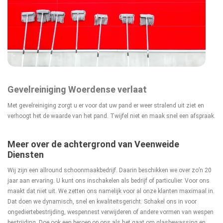
Gevelreiniging Woerdense verlaat
Met gevelreiniging zorgt u er voor dat uw pand er weer stralend uit ziet en
verhoogt het de waarde van het pand. Twijfel niet en maak snel een afspraak.
Meer over de achtergrond van Veenweide
Diensten
Wij zijn een allround schoonmaakbedrijf. Daarin beschikken we over zo’n 20
jaar aan ervaring. U kunt ons inschakelen als bedrijf of particulier. Voor ons
maakt dat niet uit. We zetten ons namelijk voor al onze klanten maximaal in.
Dat doen we dynamisch, snel en kwaliteitsgericht. Schakel ons in voor
ongediertebestrijding, wespennest verwijderen of andere vormen van wespen
bestrijding. Doe ook een beroep op ons als het gaat om glasbewassing en