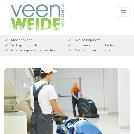
Meteen
naar
de
inhoud
Meedenkend
Kwaliteitsgericht
Vrijblijvende offerte
Hoogwaardige producten
Goede prijs-kwaliteitsverhouding
Directe communicatie