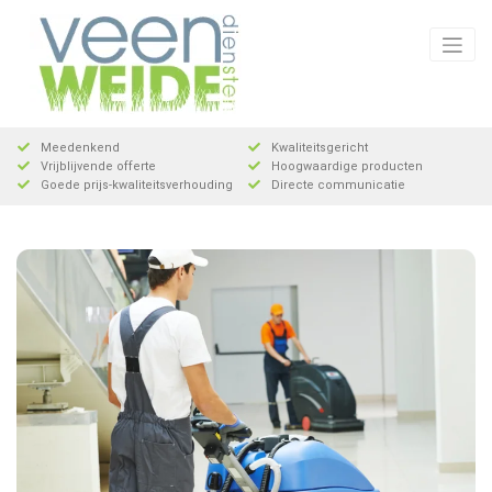
Meteen
naar
de
inhoud
Meedenkend
Kwaliteitsgericht
Vrijblijvende offerte
Hoogwaardige producten
Goede prijs-kwaliteitsverhouding
Directe communicatie