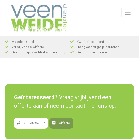
Meteen
naar
de
inhoud
Meedenkend
Kwaliteitsgericht
Vrijblijvende offerte
Hoogwaardige producten
Goede prijs-kwaliteitsverhouding
Directe communicatie
Geïnteresseerd?
Vraag vrijblijvend een
offerte aan of neem contact met ons op.
06 - 30957037
Offerte