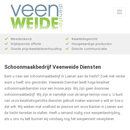
Meteen
naar
de
inhoud
Meedenkend
Kwaliteitsgericht
Vrijblijvende offerte
Hoogwaardige producten
Goede prijs-kwaliteitsverhouding
Directe communicatie
Schoonmaakbedrijf Veenweide Diensten
Bent u naar een schoonmaakbedrijf in Loenen aan de Vecht? Zoek niet verder
want u heeft ons gevonden. Veeweide Diensten biedt hoge kwaliteit
schoonmaakdiensten voor een mooie prijs. Wij zijn geen doorsnee
schoonmaakbedrijf. Wij zijn er namelijk voor de lange termijn voor u. U kunt
van onze kwaliteitsgerichte diensten gebruik maken wanneer u wilt en hoe u
dat wilt. Wij werken met snelheid en precisie om onze klanten in Loenen aan
de Vecht tevreden te stellen. Heeft u iemand nodig voor wespenbestrijding,
als u ons nu belt kunnen wij vandaag nog het wespennest verwijderen.